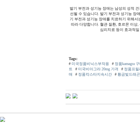
발기 부전과 성기능 장애는 남성의 성적 건
선될 수 있습니다. 발기 부전과 성기능 장애
기 부전과 성기능 장애를 치료하기 위해서는
따라 다양합니다. 혈관 질환, 호르몬 이상
심리치료 등이 효과적일 
미
페
프
Tags:
리
#
미국정품비닉스부작용
#
정품kamagra 
스
트
#
미국비­아그라 20mg 가격
#
정품프­
톤
k
매
#
정품칵스타지속시간
#
황금빛드래곤
a
j
i
n
o
v
i
a
n
e
w
s
미
소
약
국
미