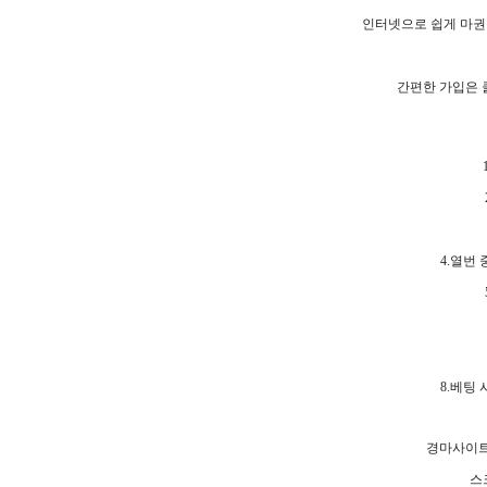
인터넷으로 쉽게 마권
간편한 가입은 
4.열번
8.베팅
경마사이트
스