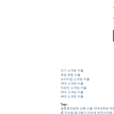
인기 소개팅 어플
랜덤 채팅 어플
프리미엄 소개팅 어플
30대 소개팅 어플
직장인 소개팅 어플
20대 소개팅 어플
40대 소개팅 어플
Tags:
결혼중개업체
강릉 산불
1­0­대­대­화­방
세
름 인사말
붕­가­붕­가
인터넷
부­천­산­악­회