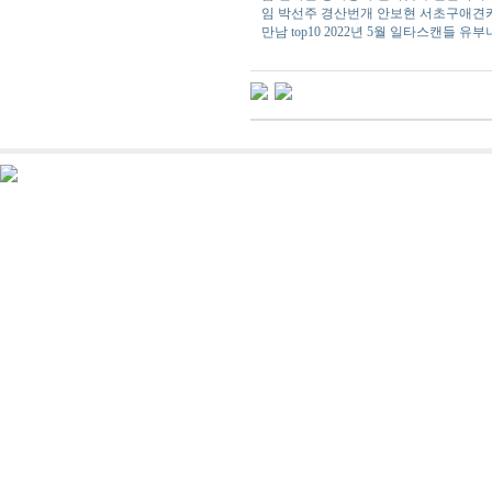
임
박선주
경­산­번­개
안보현
서­초­구­애­견­
만남 top10 2022년 5월
일타스캔들
유부