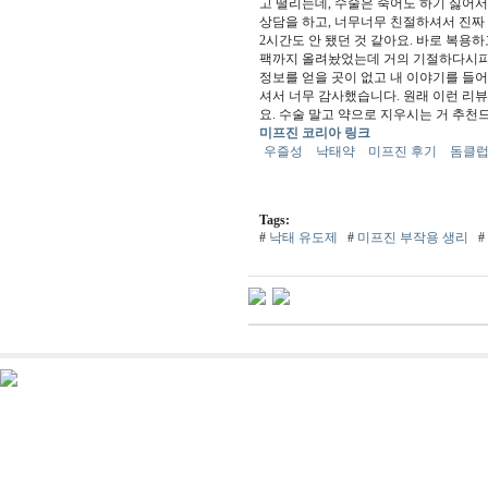
고 떨리는데, 수술은 죽어도 하기 싫어서
상담을 하고, 너무너무 친절하셔서 진짜
2시간도 안 됐던 것 같아요. 바로 복용
팩까지 올려놨었는데 거의 기절하다시피 잤
정보를 얻을 곳이 없고 내 이야기를 들
셔서 너무 감사했습니다. 원래 이런 리뷰
요. 수술 말고 약으로 지우시는 거 추천
미프진 코리아 링크
우즐성
낙태약
미프진 후기
돔클럽 
Tags:
#
낙태 유도제
#
미프진 부작용 생리
#