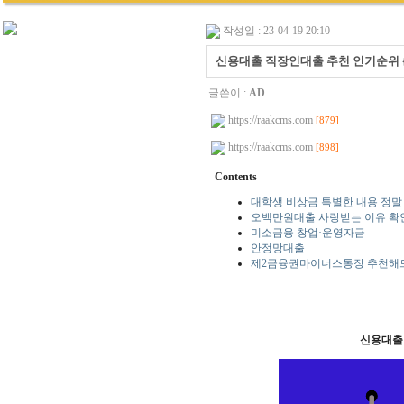
작성일 : 23-04-19 20:10
신용대출 직장인대출 추천 인기순위 {y
글쓴이 :
AD
https://raakcms.com
[879]
https://raakcms.com
[898]
Contents
대학생 비상금 특별한 내용 정말
오백만원대출 사랑받는 이유 확
미소금융 창업·운영자금
안정망대출
제2금융권마이너스통장 추천해
신용대출