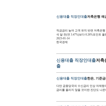
신용대출 직장인대출
저축은행 예금
적금금리 높여 고객 유치 반면 저축은행 
석 달 전(연 3.47%)보다 0.26%포
2023-01-14
한국경제
신용대출 직장인대출
저축은
출
신용대출 직장인대출
한은, 기준
다만 금융당국의 수신금리 인상 자제령이
금리를 올리지 않을 것이란 진단도 나온