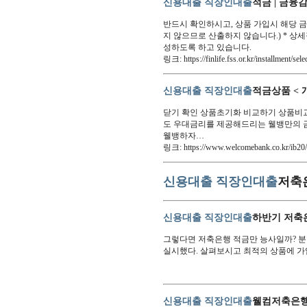
신용대출 직장인대출
적금 | 금
반드시 확인하시고, 상품 가입시 해당 
지 않으므로 산출하지 않습니다.) * 상
성하도록 하고 있습니다.
링크: https://finlife.fss.or.kr/installment/s
신용대출 직장인대출
적금상품 < 개
닫기 확인 상품초기화 비교하기 상품비교
도 우대금리를 제공해드리는 웰뱅만의 금융
웰뱅하자…
링크: https://www.welcomebank.co.kr/i
신용대출 직장인대출
저축
신용대출 직장인대출
하반기 저축은
그렇다면 저축은행 적금만 능사일까? 분
실시했다. 살펴보시고 최적의 상품에 
신용대출 직장인대출
웰컴저축은행 