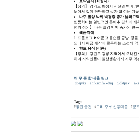
호박김치 (화성시)
【정의】 경기도 화성시 서신면 백미리에
늙어서 겉이 단단하고 씨가 잘 여문 겨울
나주 밀양 박씨 박경중 종가 남파고
반동치미는 일반적인 통배추 김치에 새우젓
명의 정의】 나주 밀양 박씨 종가의 반동
해금지애
1. 프롤로그 ▶어둡고 음습한 공방. 창
안에서 해금 제작에 몰두하는 조선의 악기
향토 음식 (강릉)
【정의】 강원도 강릉 지역에서 오래전부
하여 지역민들이 일상생활에서 자주 먹는 
채 무 통 합 대출 링크
dbajvks
shfkscnfwkdtiq
qldktpsxj
ak
Tags:
#
창원 급전
#
구리 주부 신용대출
#
군