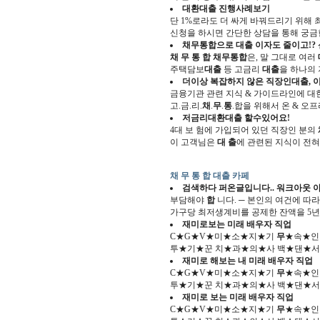
대환
대출
진행사례보기
단 1%로라도 더 싸게 바꿔드리기 위해
신청을 하시면 간단한 상담을 통해 궁금한
채무통합
으로
대출
이자도 줄이고!? 신
채 무 통 합
채무통합
은, 말 그대로 여러
주택담보
대출
등 고금리
대출
을 하나의 
더이상 복잡하지 않은 직장인
대출
,
금융기관 관련 지식 & 가이드라인에 대
고.금.리.
채
.
무
.
통
.합을 위해서 온 & 오
저금리대환
대출
할수있어요!
4대 보 험에 가입되어 있던 직장인 분의
이 고객님은
대 출
에 관련된 지식이 전
채 무 통 합 대출 카페
검색하다 퍼온글입니다.. 워크아웃 
부담해야
합
니다. ─ 본인의 여건에 따라
가구당 최저생계비를 공제한 잔액을 5년
재미로보는 미래 배우자 직업
C★G★V★미★소★지★기
무
★속★인
투★기★꾼 치★과★의★사 백★댄★서
재미로 해보는 내 미래 배우자 직업
C★G★V★미★소★지★기
무
★속★인
투★기★꾼 치★과★의★사 백★댄★서
재미로 보는 미래 배우자 직업
C★G★V★미★소★지★기
무
★속★인