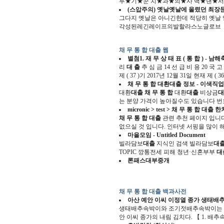
투★기★꾼 치★과★의★사 백★댄★서
(스압주의) 옛날옛날에 올렸던 최장
그다지 옛날은 아니긴한데 적당히 옛
각성된레긴레이프의발할라스노글로브 【
채 무 통 합 대출 웹
별첨1. 재
무
상 태 표 (
통 합
) - 남
리
대 출
추 심 금 14 선 급 비 용 20 국 고 
제 ( 37 )기 2017년 12월 31일 현재 제 ( 36 
채 무 통 합
대환
대출
정보 - 이색직
대환
대출
채 무 통 합
대환
대출
비상금
대
는 분양 가격이 높아질수도 있습니다 번호 
micronic > test >
채 무 통 합 대출
한치
채 무 통 합 대출
관련 추천 페이지 입니
없으실 것 입니다. 인터넷 서핑을 많이
마을모임 - Untitled Document
빌라담보
대출
지식인 검색 빌라담보
대
TOPIC 깡통전세 피해 청년·신혼부부
대
론패스대부중개
채 무 통 합 대출 백과사전
아산 예안 이씨 이정열 종가 생태배
생태배추속박이와 조기젓배추속박이는 일
안 이씨 종가의 내림 김치다. 【 1. 배