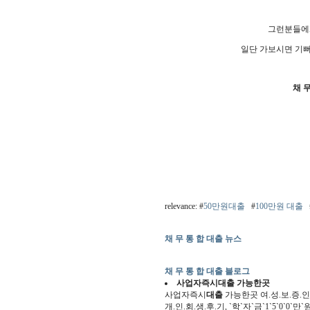
그런분들에
일단 가보시면 기
채 
relevance: #
50만원대출
#
100만원 대출
채 무 통 합 대출 뉴스
채 무 통 합 대출 블로그
사업자즉시
대출
가능한곳
사업자즉시
대출
가능한곳 여.성.보.증.인, 사
개.인.회.생.후.기, `학`자`금`1`5`0`0`