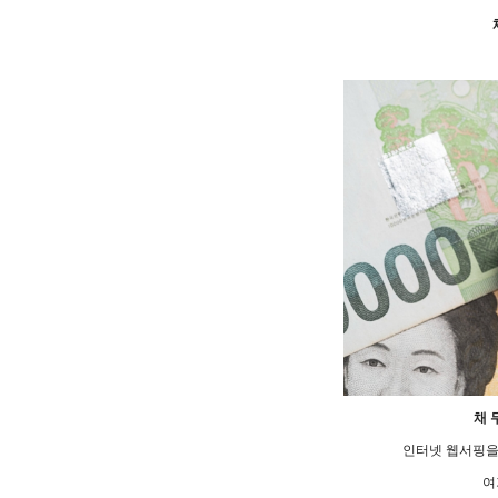
채 
인터넷 웹서핑을
여