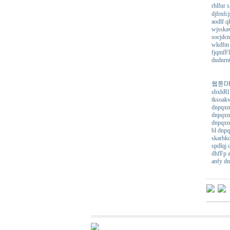
rhlfur
djfrnfc
aodlf q
wjsskav
socjdcn
wkdfm x
fjqmfFl
dudnrnt
웹툰DB h
sbxhRl 
tksoakw
dnpqxns
dnpqxns
dnpqxn
bl dnpq
skarhkd
spdlqj 
dhfFp a
anfy dn
보
령
비
아
캔
디
약