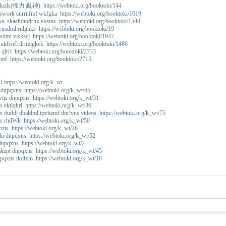
 skstls(怪力 亂神) https://webtoki.org/booktoki/144
jswork cnrrnfmf wkfgka https://webtoki.org/booktoki/1619
ka, skaehdtodrhk sksms https://webtoki.org/booktoki/1540
usdml rnlghks https://webtoki.org/booktoki/19
sdml vlskscj https://webtoki.org/booktoki/1947
kfcnfl tlrmqgkek https://webtoki.org/booktoki/1486
 qltcl https://webtoki.org/booktoki/2733
mf https://webtoki.org/booktoki/2715
ttps://webtoki.org/k_wt
dnpqxns https://webtoki.org/k_wt/65
tjs dnpqxns https://webtoki.org/k_wt/31
 ektlqhrl https://webtoki.org/k_wt/36
 duddj dbaldml tpvhemf dnrlvus videos https://webtoki.org/k_wt/75
s rhdWk https://webtoki.org/k_wt/50
xns https://webtoki.org/k_wt/26
u dnpqxns https://webtoki.org/k_wt/52
dnpqxns https://webtoki.org/k_wt/2
kzpt dnpqxns https://webtoki.org/k_wt/45
pqxns tkdlxm https://webtoki.org/k_wt/18