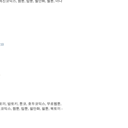
레진코믹스, 짬툰, 탑툰, 썰만화, 썰툰, 마나
210
, 밤토키, 툰코, 호두코믹스, 무료웹툰,
믹스, 짬툰, 탑툰, 썰만화, 썰툰, 북토끼 -