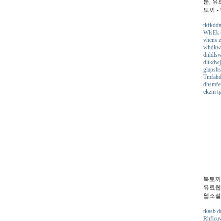
툰, 유
토끼 
tkfkddm
WlsEk e
vhcns z
whdkwu
dnldls
dltkdwj
glapshs
Tmfahdj
dhsmfeh
ekzm tj
북토끼
유료웹툰
웹소설
tkasb d
Rhflcuw