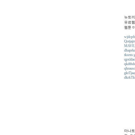
뉴토끼
유료웹툰
웹툰 
wjdcpfm
Qotjajr
MAVE: 
dhaprkd
tksrns:
qpxldao
qkdthdq
qhrausd
gktTjaa
dkrkTld
마나토