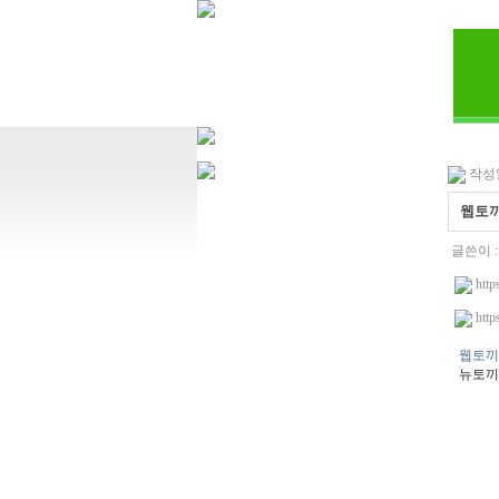
작성일 
웹토끼
글쓴이 
http
http
웹토끼 ht
뉴토끼